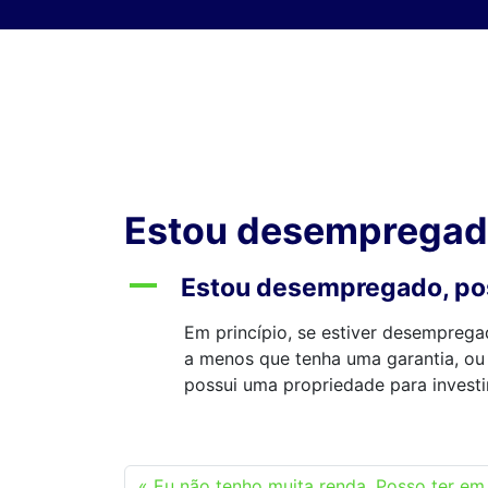
Skip to content
Estou desempregado
A
Estou desempregado, po
Em princípio, se estiver desempreg
a menos que tenha uma garantia, ou
possui uma propriedade para invest
Eu não tenho muita renda. Posso ter em