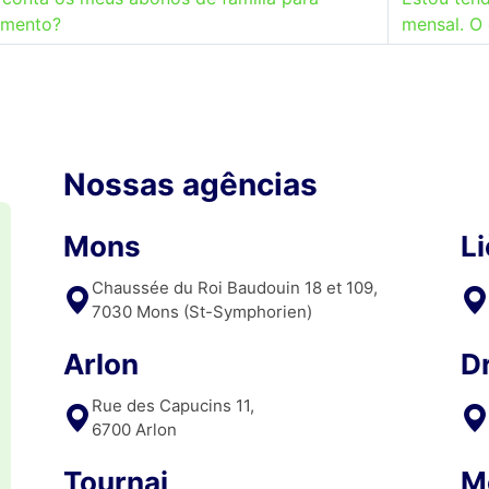
amento?
mensal. O 
Nossas agências
Mons
L
Chaussée du Roi Baudouin 18 et 109,
7030 Mons (St-Symphorien)
Arlon
D
Rue des Capucins 11,
6700 Arlon
Tournai
M