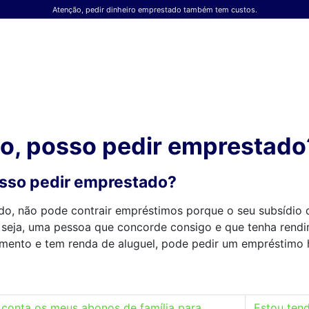
Atenção, pedir dinheiro emprestado também tem custos.
, posso pedir emprestado
sso pedir emprestado?
ado, não pode contrair empréstimos porque o seu subsídi
 seja, uma pessoa que concorde consigo e que tenha rendi
imento e tem renda de aluguel, pode pedir um empréstimo h
 conta os meus abonos de família para
Estou ten