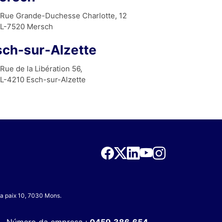
Rue Grande-Duchesse Charlotte, 12
L-7520 Mersch
sch-sur-Alzette
Rue de la Libération 56,
L-4210 Esch-sur-Alzette
 la paix 10, 7030 Mons.
Número da empresa :
0459.386.654