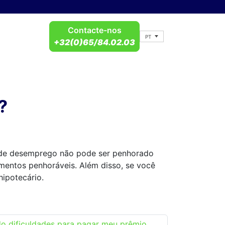
Contacte-nos
PT
+32(0)65/84.02.03
?
o de desemprego não pode ser penhorado
mentos penhoráveis. Além disso, se você
ipotecário.
do dificuldades para pagar meu prêmio