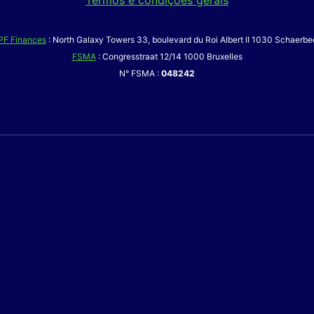
PF Finances
: North Galaxy Towers 33, boulevard du Roi Albert II 1030 Schaerbe
FSMA
: Congresstraat 12/14 1000 Bruxelles
N° FSMA :
048242