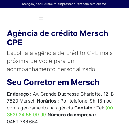
Skip to content
Atenção, pedir dinheiro emprestado também tem custos.
Agência de crédito Mersch
CPE
Escolha a agência de crédito CPE mais
próxima de você para um
acompanhamento personalizado.
Seu Corretor em Mersch
Endereço :
Av. Grande Duchesse Charlotte, 12, B-
7520 Mersch
Horários :
Por telefone: 9h-18h ou
com agendamento na agência
Contato :
Tel:
(00
352) 24 55 99 99
Número da empresa :
0459.386.654