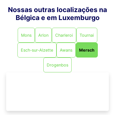
Nossas outras localizações na
Bélgica e em Luxemburgo
Mons
Arlon
Charleroi
Tournai
Esch-sur-Alzette
Awans
Mersch
Drogenbos