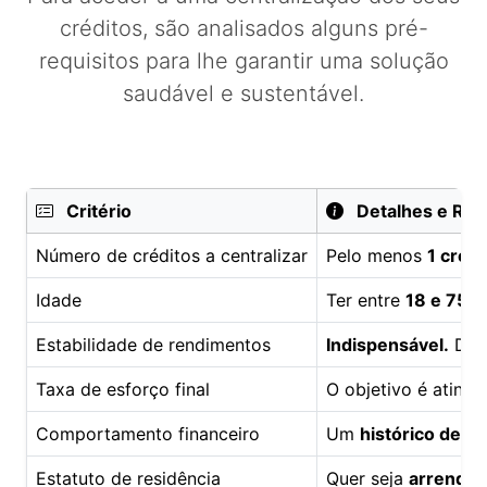
créditos, são analisados alguns pré-
requisitos para lhe garantir uma solução
saudável e sustentável.
Critério
Detalhes e Req
Número de créditos a centralizar
Pelo menos
1 crédi
Idade
Ter entre
18 e 75 a
Estabilidade de rendimentos
Indispensável.
Deve
Taxa de esforço final
O objetivo é atingi
Comportamento financeiro
Um
histórico de r
Estatuto de residência
Quer seja
arrendatá