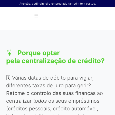
Skip to content
Atenção, pedir dinheiro emprestado também tem custos.
Porque optar
pela centralização de crédito?
🗓️ Várias datas de débito para vigiar,
diferentes taxas de juro para gerir?
Retome o controlo das suas finanças
ao
centralizar
todos
os seus empréstimos
(créditos pessoais, crédito automóvel,