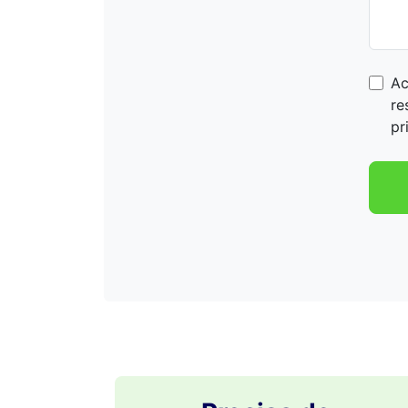
Ac
re
pr