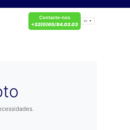
Contacte-nos
PT
+32(0)65/84.02.03
oto
ecessidades.