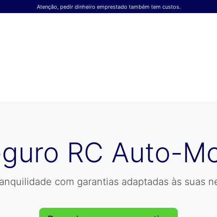
Atenção, pedir dinheiro emprestado também tem custos.
guro RC Auto-M
tranquilidade com garantias adaptadas às suas n