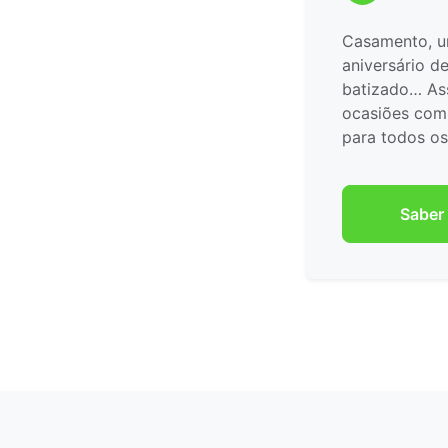
Casamento, un
aniversário d
batizado… Ass
ocasiões com
para todos os
Saber 