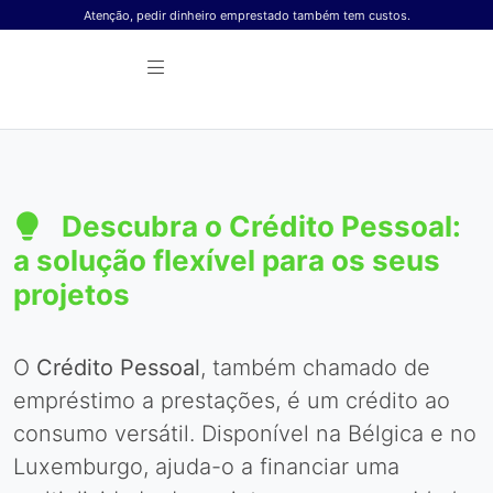
Skip to content
Atenção, pedir dinheiro emprestado também tem custos.
Descubra o Crédito Pessoal:
a solução flexível para os seus
projetos
O
Crédito Pessoal
, também chamado de
empréstimo a prestações, é um crédito ao
consumo versátil. Disponível na Bélgica e no
Luxemburgo, ajuda-o a financiar uma