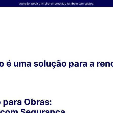
Atenção, pedir dinheiro emprestado também tem custos.
io é uma solução para a re
o para Obras:
 com Segurança