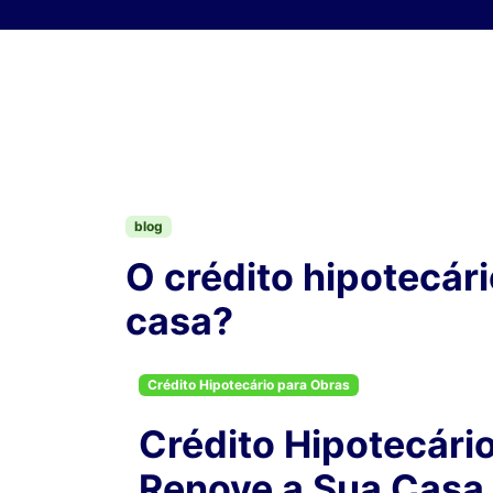
Skip to content
blog
O crédito hipotecár
casa?
Crédito Hipotecário para Obras
Crédito Hipotecári
Renove a Sua Casa