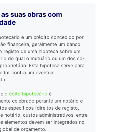
 as suas obras com
idade
potecário é um crédito concedido por
ção financeira, geralmente um banco,
 o registo de uma hipoteca sobre um
ário do qual o mutuário ou um dos co-
proprietário. Esta hipoteca serve para
redor contra um eventual
to.
de
crédito hipotecário
é
mente celebrado perante um notário e
tos específicos (direitos de registo,
e notário, custos administrativos, entre
tes elementos devem ser integrados no
global de orçamento.