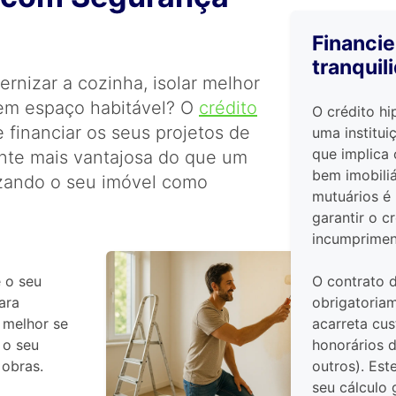
Financie
tranquil
rnizar a cozinha, isolar melhor
 em espaço habitável? O
crédito
O crédito hi
 financiar os seus projetos de
uma institui
que implica
te mais vantajosa do que um
bem imobili
lizando o seu imóvel como
mutuários é 
garantir o c
incumprimen
O contrato 
 o seu
obrigatoria
ara
acarreta cus
 melhor se
honorários d
 o seu
outros). Es
 obras.
seu cálculo 