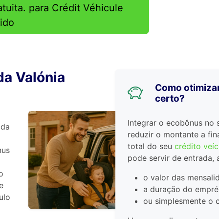
tuita. para Crédit Véhicule
ido
da Valónia
Como otimizar
certo?
Integrar o ecobônus no 
 da
reduzir o montante a fin
total do seu
crédito veíc
nus
pode servir de entrada, 
o
o valor das mensali
e
a duração do empré
ulo
ou simplesmente o cu