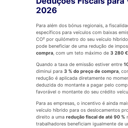
Deduções Fiscais para 
2026
Para além dos bónus regionais, a fiscali
específicos para veículos com baixas emi
CO² por quilómetro do seu veículo híbrid
pode beneficiar de uma redução de impos
compra
, com um teto máximo de
3 280 €
Quando a taxa de emissão estiver entre
1
diminui para
3 % do preço de compra
, co
redução é aplicada diretamente no momen
deduzida do montante a pagar pelo compr
favorável o montante do seu crédito veícu
Para as empresas, o incentivo é ainda mais
veículo híbrido para os deslocamentos pr
direito a uma
redução fiscal de até 90 %
n
trabalhadores beneficiam igualmente de