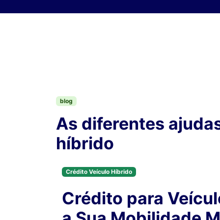
Skip to content
blog
As diferentes ajuda
híbrido
Crédito Veículo Híbrido
Crédito para Veícul
a Sua Mobilidade M