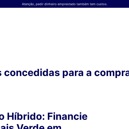
Atenção, pedir dinheiro emprestado também tem custos.
s concedidas para a compra
o Híbrido: Financie
ais Verde em