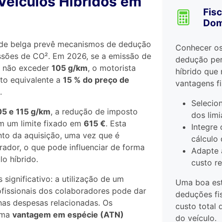
Veículos Híbridos em
Fisc
Dom
dade belga prevê mecanismos de dedução
Conhecer os
ssões de CO². Em 2026, se a emissão de
dedução per
o não exceder
105 g/km
, o motorista
híbrido que
to equivalente a
15 % do preço de
vantagens fi
.
Selecio
05 e 115 g/km
, a redução de imposto
dos limi
m um limite fixado em
615 €
. Esta
Integre 
to da aquisição, uma vez que é
cálculo
ador, o que pode influenciar de forma
Adapte 
lo híbrido.
custo r
 significativo: a utilização de um
Uma boa est
ofissionais dos colaboradores pode dar
deduções fi
as despesas relacionadas. Os
custo total 
 uma
vantagem em espécie (ATN)
do veículo.