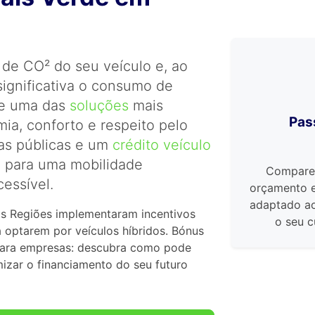
o de CO² do seu veículo e, ao
ignificativa o consumo de
oje uma das
soluções
mais
Pass
ia, conforto e respeito pelo
as públicas e um
crédito veículo
o para uma mobilidade
Compare a
cessível.
orçamento 
adaptado ao
as Regiões implementaram incentivos
o seu c
a optarem por veículos híbridos. Bónus
 para empresas: descubra como pode
mizar o financiamento do seu futuro