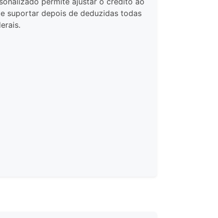
nalizado permite ajustar o crédito ao
de suportar depois de deduzidas todas
erais.