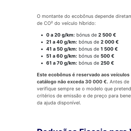
O montante do ecobônus depende diretam
de CO² do veículo híbrido:
0 a 20 g/km:
bónus de
2 500 €
21 a 40 g/km:
bónus de
2 000 €
41 a 50 g/km:
bónus de
1 500 €
51 a 60 g/km:
bónus de
500 €
61 a 70 g/km:
bónus de
250 €
Este ecobônus é reservado aos veículos 
catálogo não exceda 30 000 €.
Antes de a
verifique sempre se o modelo que preten
critérios de emissão e de preço para ben
da ajuda disponível.