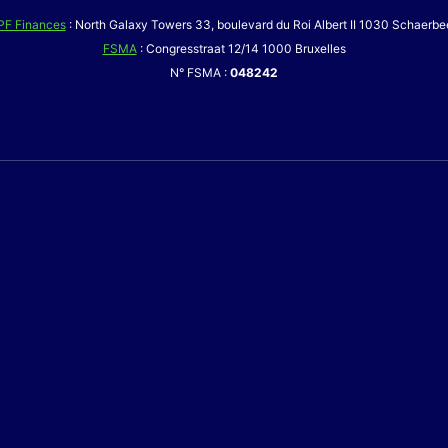
PF Finances
: North Galaxy Towers 33, boulevard du Roi Albert II 1030 Schaerbe
FSMA
: Congresstraat 12/14 1000 Bruxelles
N° FSMA :
048242