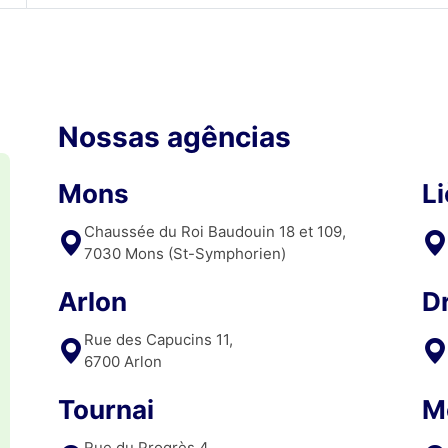
Nossas agências
Mons
L
Chaussée du Roi Baudouin 18 et 109,
7030 Mons (St-Symphorien)
Arlon
D
Rue des Capucins 11,
6700 Arlon
Tournai
M
Rue du Progrès 4,