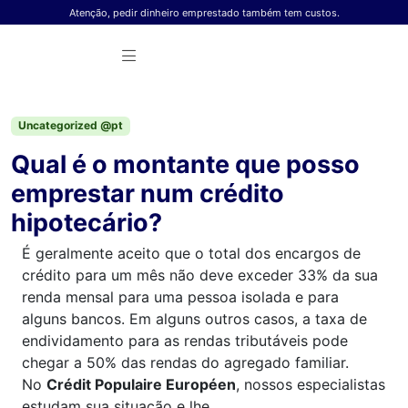
Skip to content
Atenção, pedir dinheiro emprestado também tem custos.
Uncategorized @pt
Qual é o montante que posso
emprestar num crédito
hipotecário?
É geralmente aceito que o total dos encargos de
crédito para um mês não deve exceder 33% da sua
renda mensal para uma pessoa isolada e para
alguns bancos. Em alguns outros casos, a taxa de
endividamento para as rendas tributáveis pode
chegar a 50% das rendas do agregado familiar.
No
Crédit Populaire Européen
, nossos especialistas
estudam sua situação e lhe