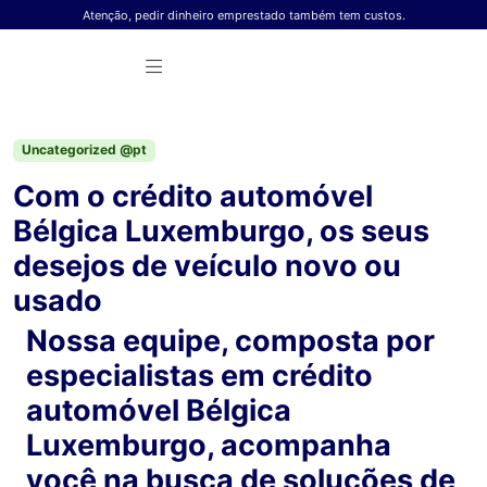
Skip to content
Atenção, pedir dinheiro emprestado também tem custos.
Uncategorized @pt
Com o crédito automóvel
Bélgica Luxemburgo, os seus
desejos de veículo novo ou
usado
Nossa equipe, composta por
especialistas em crédito
automóvel Bélgica
Luxemburgo, acompanha
você na busca de soluções de