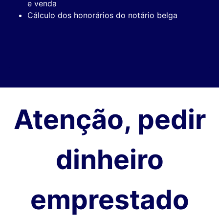
e venda
Cálculo dos honorários do notário belga
Atenção, pedir
dinheiro
emprestado