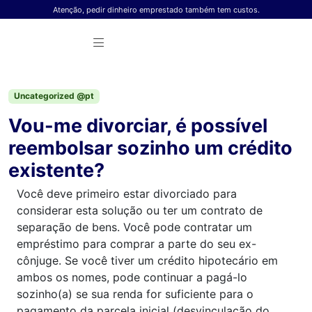
Skip to content
Atenção, pedir dinheiro emprestado também tem custos.
Uncategorized @pt
Vou-me divorciar, é possível
reembolsar sozinho um crédito
existente?
Você deve primeiro estar divorciado para
considerar esta solução ou ter um contrato de
separação de bens. Você pode contratar um
empréstimo para comprar a parte do seu ex-
cônjuge. Se você tiver um crédito hipotecário em
ambos os nomes, pode continuar a pagá-lo
sozinho(a) se sua renda for suficiente para o
pagamento da parcela inicial (desvinculação do