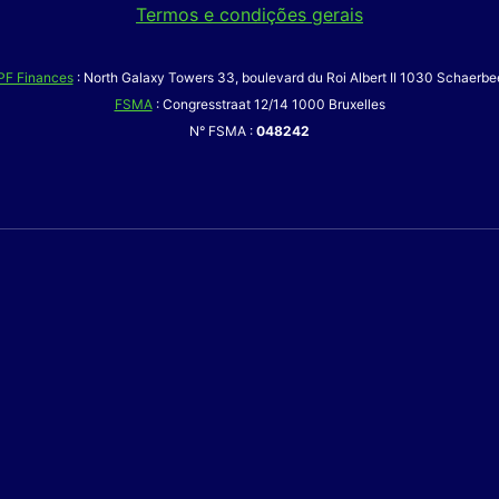
Termos e condições gerais
PF Finances
: North Galaxy Towers 33, boulevard du Roi Albert II 1030 Schaerbe
FSMA
: Congresstraat 12/14 1000 Bruxelles
N° FSMA :
048242