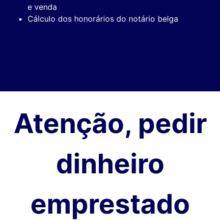
e venda
Cálculo dos honorários do notário belga
Atenção, pedir
dinheiro
emprestado